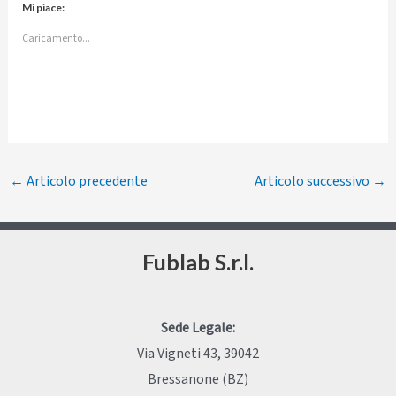
Mi piace:
Caricamento...
Navigazione
←
Articolo precedente
Articolo successivo
→
articoli
Fublab S.r.l.
Sede Legale:
Via Vigneti 43, 39042
Bressanone (BZ)